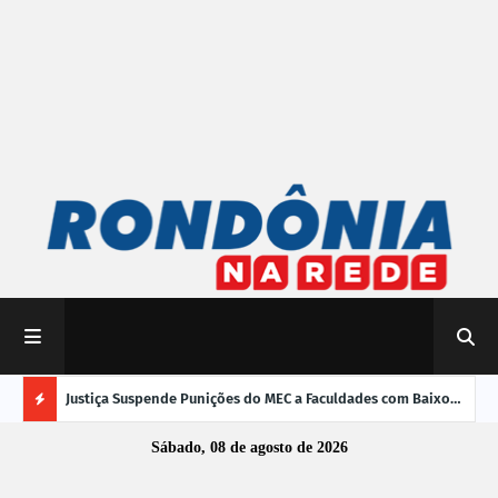
mpliar
Justiça Suspende Punições do MEC a Faculdades com Baixo
Susp
Desempenho no Enamed
oper
Ú
Sábado, 08 de agosto de 2026
L