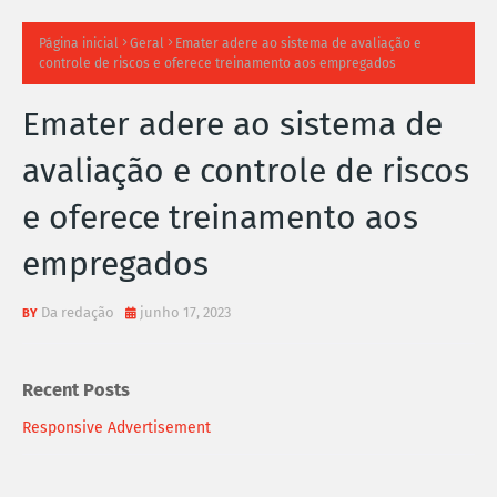
TI
Página inicial
Geral
Emater adere ao sistema de avaliação e
controle de riscos e oferece treinamento aos empregados
M
Emater adere ao sistema de
A
avaliação e controle de riscos
S
e oferece treinamento aos
N
empregados
O
TÍ
Da redação
junho 17, 2023
C
Recent Posts
I
Responsive Advertisement
A
S