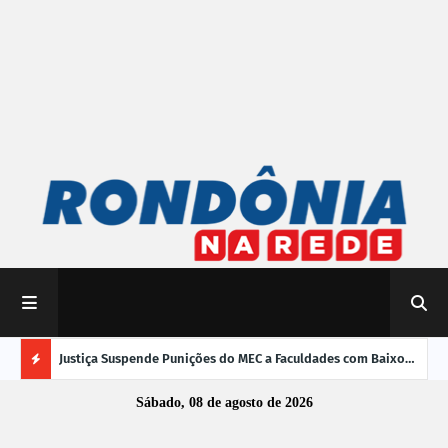
mpliar
Justiça Suspende Punições do MEC a Faculdades com Baixo
Susp
Desempenho no Enamed
oper
Ú
Sábado, 08 de agosto de 2026
L