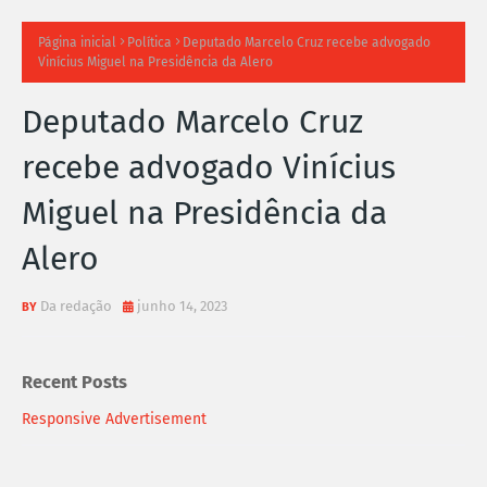
TI
Página inicial
Política
Deputado Marcelo Cruz recebe advogado
Vinícius Miguel na Presidência da Alero
M
Deputado Marcelo Cruz
A
recebe advogado Vinícius
S
Miguel na Presidência da
N
Alero
O
TÍ
Da redação
junho 14, 2023
C
Recent Posts
I
Responsive Advertisement
A
S