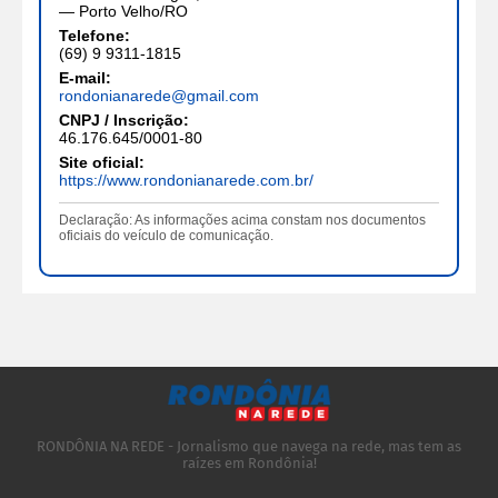
— Porto Velho/RO
Telefone:
(69) 9 9311-1815
E-mail:
rondonianarede@gmail.com
CNPJ / Inscrição:
46.176.645/0001-80
Site oficial:
https://www.rondonianarede.com.br/
Declaração: As informações acima constam nos documentos
oficiais do veículo de comunicação.
RONDÔNIA NA REDE - Jornalismo que navega na rede, mas tem as
raízes em Rondônia!