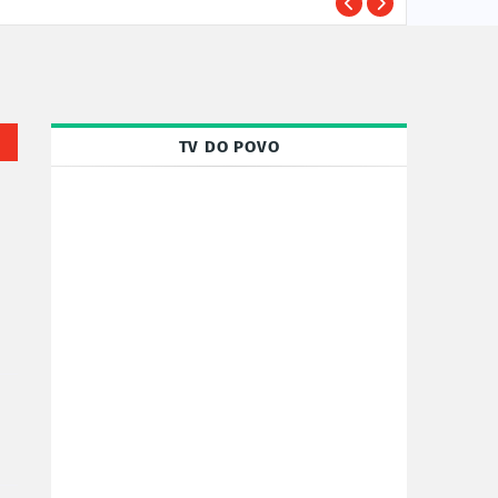
Susp
POLÍCIA
TV DO POVO