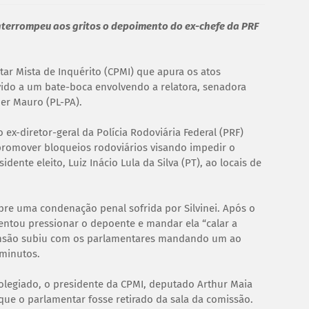
nterrompeu aos gritos o depoimento do ex-chefe da PRF
ar Mista de Inquérito (CPMI) que apura os atos
vido a um bate-boca envolvendo a relatora, senadora
er Mauro (PL-PA).
ex-diretor-geral da Polícia Rodoviária Federal (PRF)
 promover bloqueios rodoviários visando impedir o
dente eleito, Luiz Inácio Lula da Silva (PT), ao locais de
re uma condenação penal sofrida por Silvinei. Após o
entou pressionar o depoente e mandar ela “calar a
A tensão subiu com os parlamentares mandando um ao
 minutos.
legiado, o presidente da CPMI, deputado Arthur Maia
ue o parlamentar fosse retirado da sala da comissão.