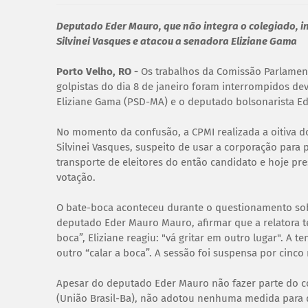
Deputado Eder Mauro, que não integra o colegiado, i
Silvinei Vasques e atacou a senadora Eliziane Gama
Porto Velho, RO -
Os trabalhos da Comissão Parlament
golpistas do dia 8 de janeiro foram interrompidos de
Eliziane Gama (PSD-MA) e o deputado bolsonarista Ed
No momento da confusão, a CPMI realizada a oitiva do 
Silvinei Vasques, suspeito de usar a corporação para
transporte de eleitores do então candidato e hoje presi
votação.
O bate-boca aconteceu durante o questionamento sob
deputado Eder Mauro Mauro, afirmar que a relatora t
boca”, Eliziane reagiu: "vá gritar em outro lugar". 
outro “calar a boca”. A sessão foi suspensa por cinco
Apesar do deputado Eder Mauro não fazer parte do co
(União Brasil-Ba), não adotou nenhuma medida para q