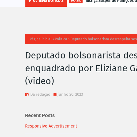
Justiça Suspende Punições
ÚLTIMAS NOTÍCIAS
BRASIL
Página inicial
Política
Deputado bolsonarista desrespeita sess
Deputado bolsonarista des
enquadrado por Eliziane Ga
(vídeo)
Da redação
junho 20, 2023
Recent Posts
Responsive Advertisement