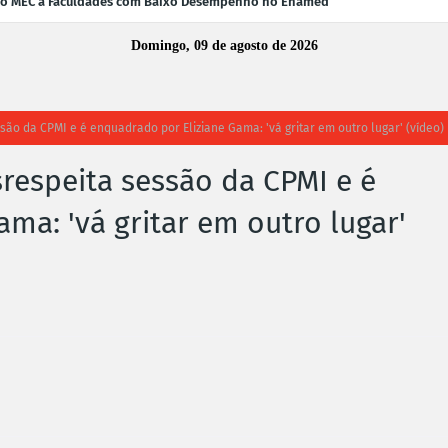
 do MEC a Faculdades com Baixo Desempenho no Enamed
Domingo, 09 de agosto de 2026
ão da CPMI e é enquadrado por Eliziane Gama: 'vá gritar em outro lugar' (vídeo)
respeita sessão da CPMI e é
ma: 'vá gritar em outro lugar'