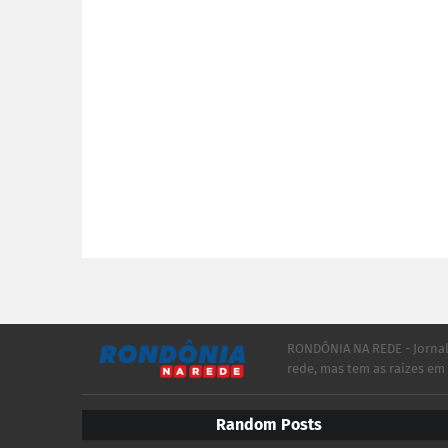
RONDÔNIA NA REDE - Jorna
rede, mas tem as raízes e
Random Posts