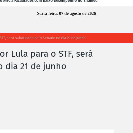
 do MEC a Faculdades com Baixo Desempenho no Enamed
Sexta-feira, 07 de agosto de 2026
o STF, será sabatinado pelo Senado no dia 21 de junho
or Lula para o STF, será
 dia 21 de junho