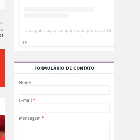
S
co
Uma publicação compartilhada por Brasil Digital Telecom (@brasildigitaltelecom)
os
FORMULÁRIO DE CONTATO
Nome
E-mail
*
Mensagem
*