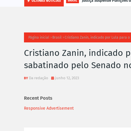
Justiça Suspende Punições
ÚLTIMAS NOTÍCIAS
BRASIL
Página inicial
Brasil
Cristiano Zanin, indicado por Lula para 
Cristiano Zanin, indicado p
sabatinado pelo Senado no
Da redação
junho 12, 2023
Recent Posts
Responsive Advertisement