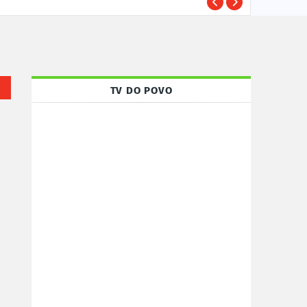
Susp
POLÍCIA
TV DO POVO