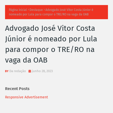
TI
Página inicial
Destaque
Advogado José Vitor Costa Júnior é
nomeado por Lula para compor o TRE/RO na vaga da OAB
M
Advogado José Vitor Costa
A
Júnior é nomeado por Lula
S
para compor o TRE/RO na
N
vaga da OAB
O
TÍ
Da redação
junho 28, 2023
C
Recent Posts
I
Responsive Advertisement
A
S