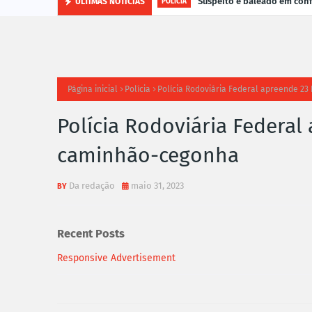
Suspeito é baleado em con
ÚLTIMAS NOTÍCIAS
POLÍCIA
Página inicial
Polícia
Polícia Rodoviária Federal apreende 2
Polícia Rodoviária Federa
caminhão-cegonha
Da redação
maio 31, 2023
Recent Posts
Responsive Advertisement