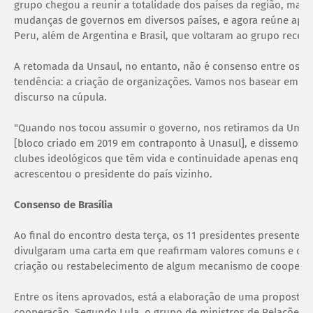
grupo chegou a reunir a totalidade dos países da região, mas 
mudanças de governos em diversos países, e agora reúne apena
Peru, além de Argentina e Brasil, que voltaram ao grupo recen
A retomada da Unsaul, no entanto, não é consenso entre os lí
tendência: a criação de organizações. Vamos nos basear em aç
discurso na cúpula.
"Quando nos tocou assumir o governo, nos retiramos da Unasu
[bloco criado em 2019 em contraponto à Unasul], e dissemos
clubes ideológicos que têm vida e continuidade apenas enqu
acrescentou o presidente do país vizinho.
Consenso de Brasília
Ao final do encontro desta terça, os 11 presidentes presentes
divulgaram uma carta em que reafirmam valores comuns e co
criação ou restabelecimento de algum mecanismo de cooperaçã
Entre os itens aprovados, está a elaboração de uma proposta 
cooperação. Segundo Lula, o grupo de ministros de Relações 