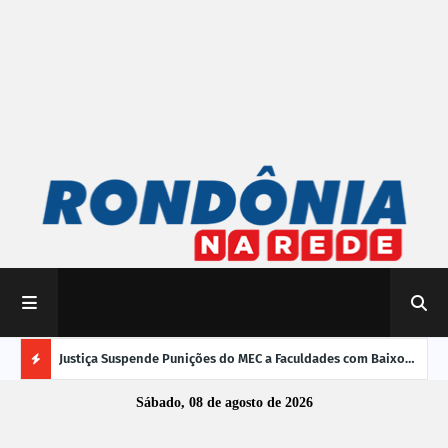
mpliar
Justiça Suspende Punições do MEC a Faculdades com Baixo
Susp
Desempenho no Enamed
oper
Ú
Sábado, 08 de agosto de 2026
L