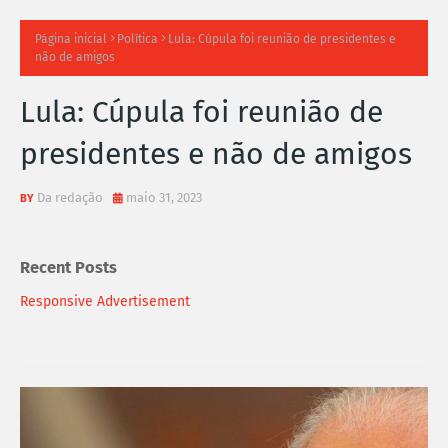
TI
Página inicial
Política
Lula: Cúpula foi reunião de presidentes e
não de amigos
M
Lula: Cúpula foi reunião de
A
presidentes e não de amigos
S
N
Da redação
maio 31, 2023
O
Recent Posts
TÍ
Responsive Advertisement
C
I
A
S