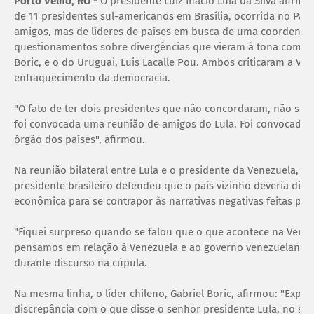
Porto Velho, RO -
O presidente Luiz Inácio Lula da Silva afirmou
de 11 presidentes sul-americanos em Brasília, ocorrida no Palá
amigos, mas de líderes de países em busca de uma coordenaçã
questionamentos sobre divergências que vieram à tona com out
Boric, e o do Uruguai, Luis Lacalle Pou. Ambos criticaram a Ve
enfraquecimento da democracia.
"O fato de ter dois presidentes que não concordaram, não sei 
foi convocada uma reunião de amigos do Lula. Foi convocada 
órgão dos países", afirmou.
Na reunião bilateral entre Lula e o presidente da Venezuela, Ni
presidente brasileiro defendeu que o país vizinho deveria divul
econômica para se contrapor às narrativas negativas feitas por
"Fiquei surpreso quando se falou que o que acontece na Venez
pensamos em relação à Venezuela e ao governo venezuelano", d
durante discurso na cúpula.
Na mesma linha, o líder chileno, Gabriel Boric, afirmou: "Exp
discrepância com o que disse o senhor presidente Lula, no se