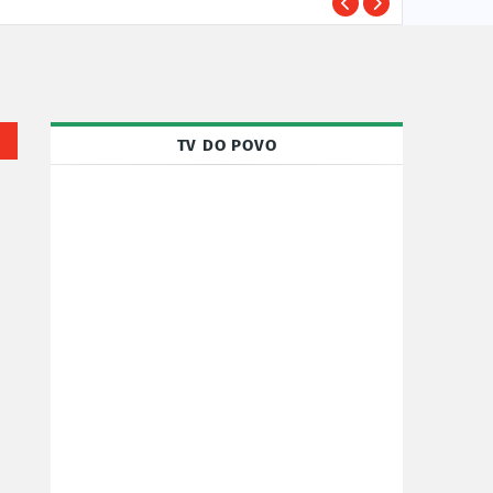
Susp
POLÍCIA
TV DO POVO