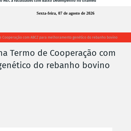
 do MEC a Faculdades com Baixo Desempenho no Enamed
Sexta-feira, 07 de agosto de 2026
de Cooperação com ABCZ para melhoramento genético do rebanho bovino
na Termo de Cooperação com
enético do rebanho bovino