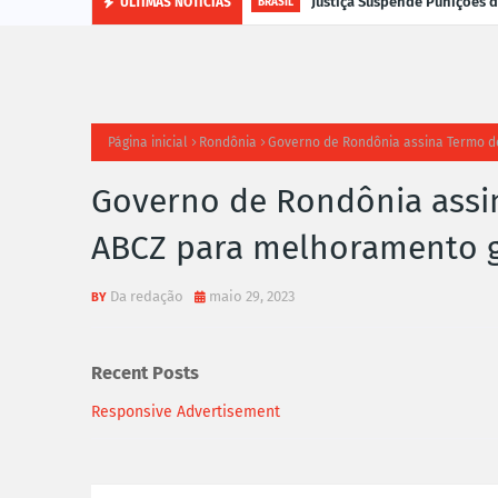
Justiça Suspende Punições
ÚLTIMAS NOTÍCIAS
BRASIL
Página inicial
Rondônia
Governo de Rondônia assina Termo 
Governo de Rondônia assi
ABCZ para melhoramento g
Da redação
maio 29, 2023
Recent Posts
Responsive Advertisement