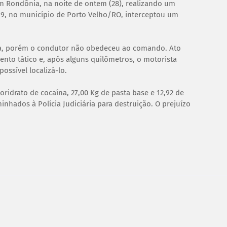
em Rondônia, na noite de ontem (28), realizando um
59, no município de Porto Velho/RO, interceptou um
ada, porém o condutor não obedeceu ao comando. Ato
nto tático e, após alguns quilômetros, o motorista
ssível localizá-lo.
cloridrato de cocaína, 27,00 Kg de pasta base e 12,92 de
hados à Polícia Judiciária para destruição. O prejuízo