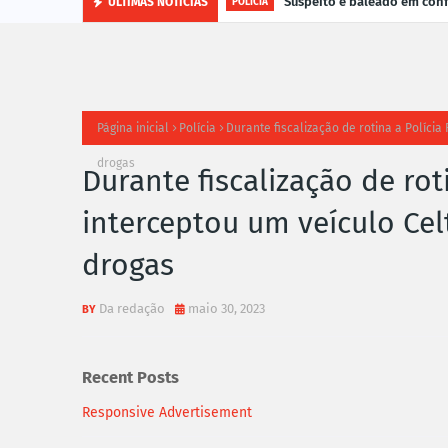
Suspeito é baleado em con
ÚLTIMAS NOTÍCIAS
POLÍCIA
Página inicial
Polícia
Durante fiscalização de rotina a Políci
drogas
Durante fiscalização de rot
interceptou um veículo Ce
drogas
Da redação
maio 30, 2023
Recent Posts
Responsive Advertisement