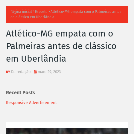
TI
Página inicial
Esporte
Atlético-MG empata com o Palmeiras antes
de clássico em Uberlândia
M
Atlético-MG empata com o
A
Palmeiras antes de clássico
S
em Uberlândia
N
O
Da redação
maio 29, 2023
TÍ
Recent Posts
C
Responsive Advertisement
I
A
S