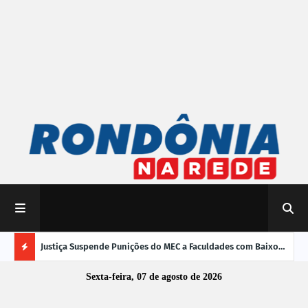
mpliar
Justiça Suspende Punições do MEC a Faculdades com Baixo
Susp
Desempenho no Enamed
oper
Ú
Sexta-feira, 07 de agosto de 2026
L