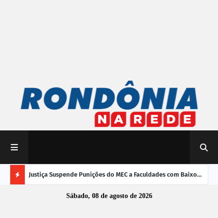
mpliar
Justiça Suspende Punições do MEC a Faculdades com Baixo
Susp
Desempenho no Enamed
oper
Ú
Sábado, 08 de agosto de 2026
L