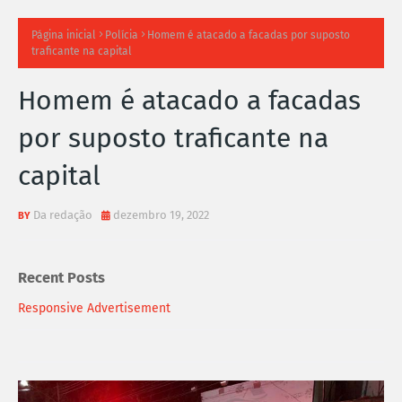
TI
Página inicial
Polícia
Homem é atacado a facadas por suposto
traficante na capital
M
Homem é atacado a facadas
A
por suposto traficante na
S
capital
N
O
Da redação
dezembro 19, 2022
TÍ
Recent Posts
C
Responsive Advertisement
I
A
S