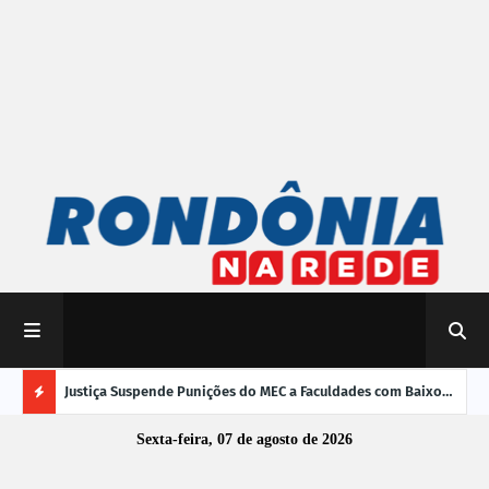
mpliar
Justiça Suspende Punições do MEC a Faculdades com Baixo
Susp
Desempenho no Enamed
oper
Ú
Sexta-feira, 07 de agosto de 2026
L