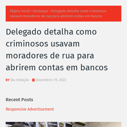
TI
Página inicial
Destaque
Delegado detalha como criminosos
usavam moradores de rua para abrirem contas em bancos
M
Delegado detalha como
A
criminosos usavam
S
moradores de rua para
N
abrirem contas em bancos
O
TÍ
Da redação
dezembro 19, 2022
C
Recent Posts
I
Responsive Advertisement
A
S